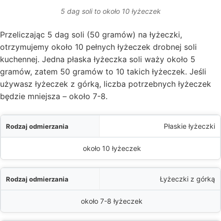
5 dag soli to około 10 łyżeczek
Przeliczając 5 dag soli (50 gramów) na łyżeczki,
otrzymujemy około 10 pełnych łyżeczek drobnej soli
kuchennej. Jedna płaska łyżeczka soli waży około 5
gramów, zatem 50 gramów to 10 takich łyżeczek. Jeśli
używasz łyżeczek z górką, liczba potrzebnych łyżeczek
będzie mniejsza – około 7-8.
a
Płaskie łyżeczki
50 g) soli to:
około 10 łyżeczek
Łyżeczki z górką
około 7-8 łyżeczek