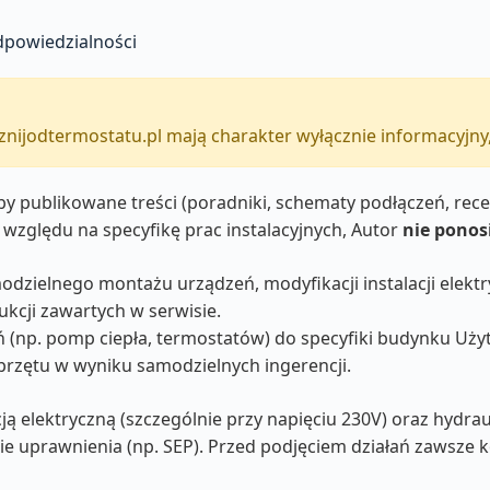
dpowiedzialności
znijodtermostatu.pl mają charakter wyłącznie informacyjny,
aby publikowane treści (poradniki, schematy podłączeń, re
ze względu na specyfikę prac instalacyjnych, Autor
nie ponos
dzielnego montażu urządzeń, modyfikacji instalacji elektr
kcji zawartych w serwisie.
 (np. pomp ciepła, termostatów) do specyfiki budynku Uży
przętu w wyniku samodzielnych ingerencji.
acją elektryczną (szczególnie przy napięciu 230V) oraz hyd
e uprawnienia (np. SEP). Przed podjęciem działań zawsze k