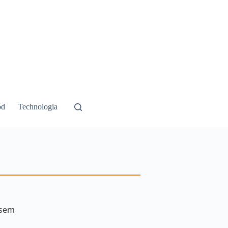
ód
Technologia
esem