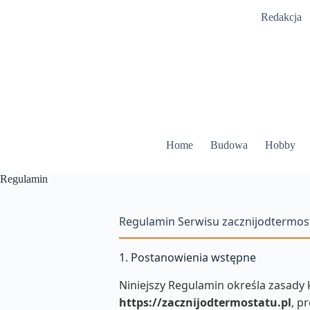
Przejdź
Redakcja
do
treści
Home
Budowa
Hobby
Regulamin
Regulamin Serwisu zacznijodtermost
1. Postanowienia wstępne
Niniejszy Regulamin określa zasady
https://zacznijodtermostatu.pl
, p