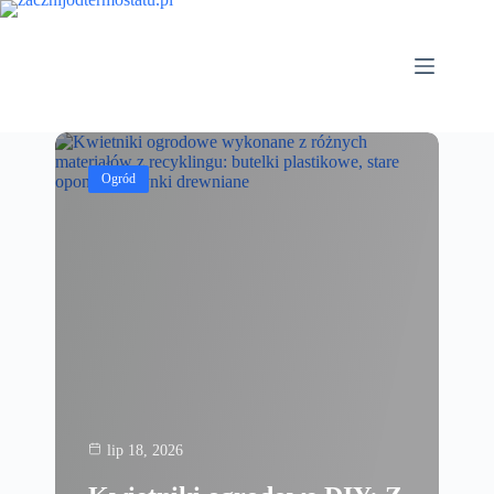
Przejdź
do
treści
Ogród
lip 18, 2026