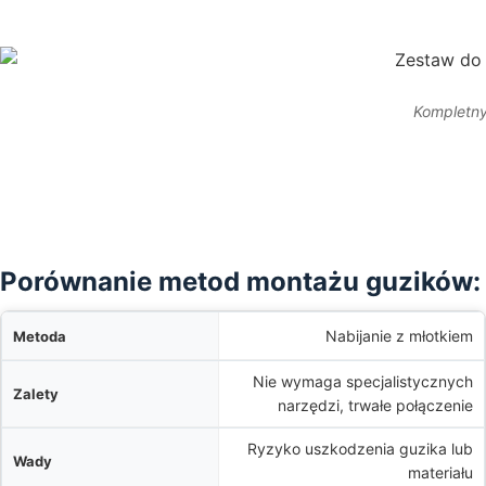
Kompletny
Porównanie metod montażu guzików:
a
Nabijanie z młotkiem
Nie wymaga specjalistycznych
y
narzędzi, trwałe połączenie
y
Ryzyko uszkodzenia guzika lub
materiału
m trudności