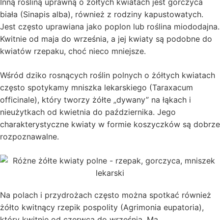
Inną rośliną uprawną o żółtych kwiatach jest gorczyca
biała (Sinapis alba), również z rodziny kapustowatych.
Jest często uprawiana jako poplon lub roślina miododajna.
Kwitnie od maja do września, a jej kwiaty są podobne do
kwiatów rzepaku, choć nieco mniejsze.
Wśród dziko rosnących roślin polnych o żółtych kwiatach
często spotykamy mniszka lekarskiego (Taraxacum
officinale), który tworzy żółte „dywany” na łąkach i
nieużytkach od kwietnia do października. Jego
charakterystyczne kwiaty w formie koszyczków są dobrze
rozpoznawalne.
Na polach i przydrożach często można spotkać również
żółto kwitnący rzepik pospolity (Agrimonia eupatoria),
który kwitnie od czerwca do września. Ma