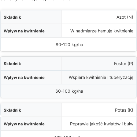
k
Azot (N)
e
W nadmiarze hamuje kwitnienie
alna dawka
80-120 kg/ha
Fosfor (P)
Wspiera kwitnienie i tuberyzację
60-100 kg/ha
Potas (K)
Poprawia jakość kwiatów i bulw