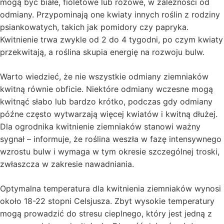
mogą być białe, fioletowe lub różowe, w zależności od
odmiany. Przypominają one kwiaty innych roślin z rodziny
psiankowatych, takich jak pomidory czy papryka.
Kwitnienie trwa zwykle od 2 do 4 tygodni, po czym kwiaty
przekwitają, a roślina skupia energię na rozwoju bulw.
Warto wiedzieć, że nie wszystkie odmiany ziemniaków
kwitną równie obficie. Niektóre odmiany wczesne mogą
kwitnąć słabo lub bardzo krótko, podczas gdy odmiany
późne często wytwarzają więcej kwiatów i kwitną dłużej.
Dla ogrodnika kwitnienie ziemniaków stanowi ważny
sygnał – informuje, że roślina weszła w fazę intensywnego
wzrostu bulw i wymaga w tym okresie szczególnej troski,
zwłaszcza w zakresie nawadniania.
Optymalna temperatura dla kwitnienia ziemniaków wynosi
około 18-22 stopni Celsjusza. Zbyt wysokie temperatury
mogą prowadzić do stresu cieplnego, który jest jedną z