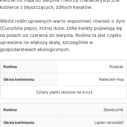
kwitnie od maja do sierpnia i tworzy charakterystyczne
kobierce z błyszczących, żółtych kwiatów.
Wśród roślin uprawnych warto wspomnieć również o dyni
(Cucurbita pepo), której duże, żółte kwiaty pojawiają się
na polach od czerwca do sierpnia. Roślina ta jest często
uprawiana na większą skalę, szczególnie w
gospodarstwach ekologicznych.
a
Rzepak
a
Kwiecień-maj
ystyka kwiatów
Cztery płatki ułożone na krzyż
Słonecznik
Lipiec-wrzesień