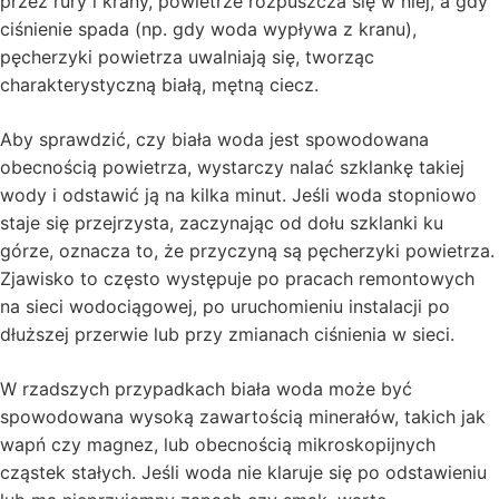
przez rury i krany, powietrze rozpuszcza się w niej, a gdy
ciśnienie spada (np. gdy woda wypływa z kranu),
pęcherzyki powietrza uwalniają się, tworząc
charakterystyczną białą, mętną ciecz.
Aby sprawdzić, czy biała woda jest spowodowana
obecnością powietrza, wystarczy nalać szklankę takiej
wody i odstawić ją na kilka minut. Jeśli woda stopniowo
staje się przejrzysta, zaczynając od dołu szklanki ku
górze, oznacza to, że przyczyną są pęcherzyki powietrza.
Zjawisko to często występuje po pracach remontowych
na sieci wodociągowej, po uruchomieniu instalacji po
dłuższej przerwie lub przy zmianach ciśnienia w sieci.
W rzadszych przypadkach biała woda może być
spowodowana wysoką zawartością minerałów, takich jak
wapń czy magnez, lub obecnością mikroskopijnych
cząstek stałych. Jeśli woda nie klaruje się po odstawieniu