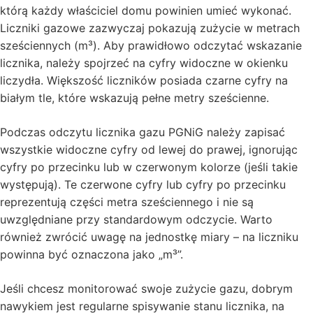
którą każdy właściciel domu powinien umieć wykonać.
Liczniki gazowe zazwyczaj pokazują zużycie w metrach
sześciennych (m³). Aby prawidłowo odczytać wskazanie
licznika, należy spojrzeć na cyfry widoczne w okienku
liczydła. Większość liczników posiada czarne cyfry na
białym tle, które wskazują pełne metry sześcienne.
Podczas odczytu licznika gazu PGNiG należy zapisać
wszystkie widoczne cyfry od lewej do prawej, ignorując
cyfry po przecinku lub w czerwonym kolorze (jeśli takie
występują). Te czerwone cyfry lub cyfry po przecinku
reprezentują części metra sześciennego i nie są
uwzględniane przy standardowym odczycie. Warto
również zwrócić uwagę na jednostkę miary – na liczniku
powinna być oznaczona jako „m³”.
Jeśli chcesz monitorować swoje zużycie gazu, dobrym
nawykiem jest regularne spisywanie stanu licznika, na