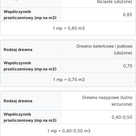
liściaste (ułożone)
)
0,65
p = ? m3
1 mp = 0,65 m3
Drewno świerkowe i jodłowe
(ułożone)
0,70
1 mp = 0,70 m3
Drewno nasypowe (luźno
wrzucone)
0,40-0,50
1 mp = 0,40-0,50 m3