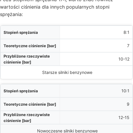
wartości ciśnienia dla innych popularnych stopni
sprężania:
a
8:1
]
7
]
10-12
odzaj silnika
Starsze silniki benzynowe
10:1
9
12-15
Nowoczesne silniki benzynowe